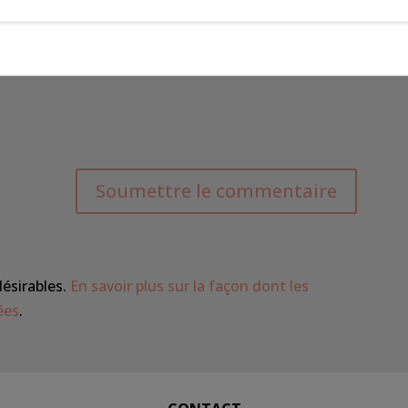
Soumettre le commentaire
désirables.
En savoir plus sur la façon dont les
ées
.