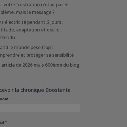
si votre frustration n’était pas le
oblème, mais le message ?
s électricité pendant 6 jours :
titude, adaptation et déclic
attendu
and le monde pèse trop :
prendre et protéger sa sensibilité
 article de 2026 mais 600ème du blog
cevoir la chronique Boostante
énom
ail
*