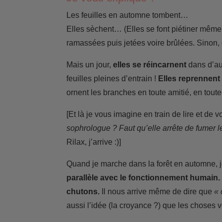
Les feuilles en automne tombent…
Elles sèchent… (Elles se font piétiner mêm
ramassées puis jetées voire brûlées. Sinon,
Mais un jour,
elles se réincarnent
dans d’aut
feuilles pleines d’entrain !
Elles reprennent l
ornent les branches en toute amitié, en toute
[Et là je vous imagine en train de lire et de v
sophrologue ? Faut qu’elle arrête de fumer l
Rilax, j’arrive :)]
Quand je marche dans la forêt en automne, j
parallèle avec le fonctionnement humain.
chutons.
Il nous arrive même de dire que
« 
aussi l’idée (la croyance ?) que les choses v