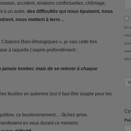
ession, accident, relations conflictuelles, chômage,
t à un autre,
des difficultés qui nous épuisent, nous
drent, nous mettent à terre…
En s
info
Citations Bien-êtrologiques », je vais cette fois
pour
hrase à laquelle j’aspire profondément :
news
déc
e jamais tomber, mais de se relever à chaque
V
es feuilles en automne (oui il faut être souple pour les
Co
ilibre, ce bouleversement… lâchez-prise.
Pr
 manifestent en vous durant ce moment.