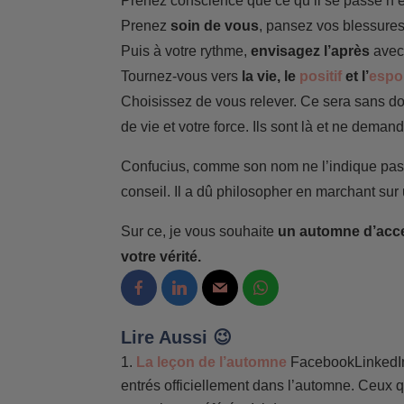
Prenez conscience que ce qu’il se passe n’
Prenez
soin de vous
, pansez vos blessures
Puis à votre rythme,
envisagez l’après
avec
Tournez-vous vers
la vie, le
positif
et l’
espo
Choisissez de vous relever. Ce sera sans dou
de vie et votre force. Ils sont là et ne demande
Confucius, comme son nom ne l’indique pas, es
conseil. Il a dû philosopher en marchant sur 
Sur ce, je vous souhaite
un automne d’accep
votre vérité.
Lire Aussi 😉
La leçon de l’automne
FacebookLinkedI
entrés officiellement dans l’automne. Ceux q