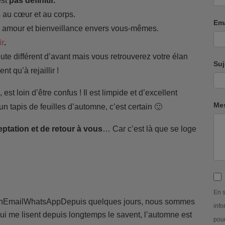
est
pas définitif.
 au cœur et au corps.
Em
 amour et bienveillance envers vous-mêmes.
ir
.
te différent d’avant mais vous retrouverez votre élan
Su
nt qu’à rejaillir !
t loin d’être confus ! Il est limpide et d’excellent
Me
un tapis de feuilles d’automne, c’est certain 🙂
tation et de retour à vous
… Car c’est là que se loge
En s
nEmailWhatsAppDepuis quelques jours, nous sommes
info
ui me lisent depuis longtemps le savent, l’automne est
pour