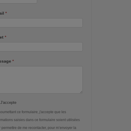
ail
*
jet
*
ssage
*
J'accepte
oumettant ce formulaire, j'accepte que les
rmations saisies dans ce formulaire soient utilisées
 permettre de me recontacter, pour m’envoyer la