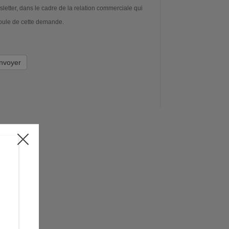
letter, dans le cadre de la relation commerciale qui
oule de cette demande.
nvoyer