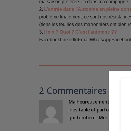
ma saison préférée. Ici dans ma campagne, 
L’entrée dans l’Automne en pleine con
problème finalement, ce sont nos résistance
(tiens les feuilles des marronniers ont bien r
Hein ? Quoi ? C’est l’automne ??
FacebookLinkedInEmailWhatsAppFacebook
2 Commentaires
Malheureusement ou heureus
inévitable et parfois utile… 
qui tombent. Merci, pour ce j