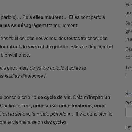
Et 
pr
e parfois)… Puis
elles meurent
… Elles sont parfois
San
elles se désagrègent
tranquillement.
gra
in
res feuilles, des nouvelles, des toutes fraiches, des
eur droit de vivre et de grandir.
Elles se déploient et
Qu
 bienveillance.
com
1er
ous dire :
mais qu’est-ce qu’elle raconte la
!
es feuilles d’automne !
Re
e pense à cela : à
ce cycle de vie.
Cela m’inspire
un
Pr
Car finalement,
nous aussi nous tombons, nous
c’est la série », la « sale période »
… Il y a donc bien ici
ont et viennent selon des cycles.
Em