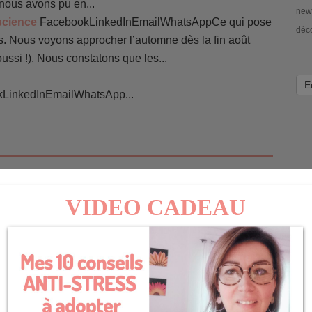
nous avons pu en...
news
science
FacebookLinkedInEmailWhatsAppCe qui pose
déc
s. Nous voyons approcher l’automne dès la fin août
oussi !). Nous constatons que les...
E
LinkedInEmailWhatsApp...
ement ( la chute est parfois
Réponse
il n y a pas que les feuilles d automne
oli brin d espoir.