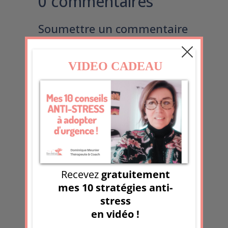
0 commentaires
Soumettre un commentaire
Votre adresse e-mail ne sera pas
publiée.
Les champs obligatoires sont
indiqués avec
*