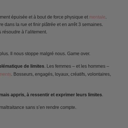
lement épuisée et à bout de force physique et
mentale
.
e dans la rue et finir plâtrée et en arrêt 3 semaines.
 résoudre à l’alitement.
 plus. Il nous stoppe malgré nous. Game over.
lématique de limites
. Les femmes – et les hommes –
ments
. Bosseurs, engagés, loyaux, créatifs, volontaires,
ais appris, à ressentir et exprimer leurs limites
.
re maltraitance sans s’en rendre compte.