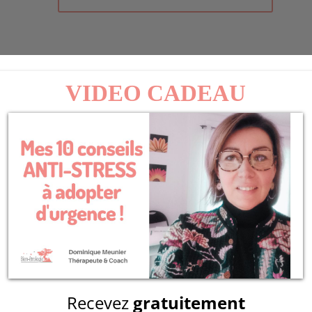
désirables.
En savoir plus sur la façon dont les
ées
.
CONTACT
07 50 99 43 85
info@bienetrologie.fr