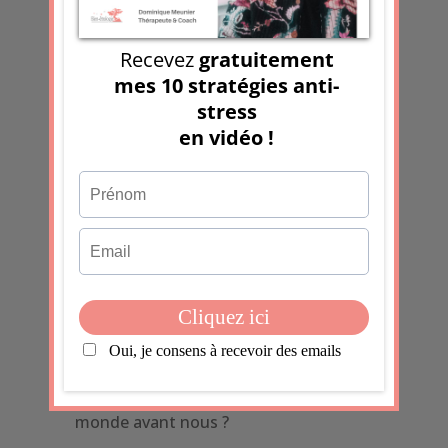
Soumettre le
commentaire
Ce site utilise Akismet pour réduire les
indésirables.
En savoir plus sur la façon
dont les données de vos
commentaires sont traitées
.
Les derniers articles
Pourquoi faisons-nous passer tout le
monde avant nous ?