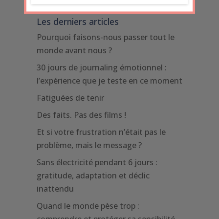
Les derniers articles
Pourquoi faisons-nous passer tout le
monde avant nous ?
30 jours de journaling émotionnel :
l’expérience que je teste en ce moment
Fatiguées de tenir
Des faits. Pas des films !
Et si votre frustration n’était pas le
problème, mais le message ?
Sans électricité pendant 6 jours :
gratitude, adaptation et déclic
inattendu
Quand le monde pèse trop :