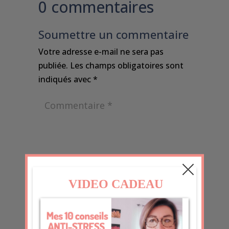
0 commentaires
Soumettre un commentaire
Votre adresse e-mail ne sera pas
publiée.
Les champs obligatoires sont
indiqués avec
*