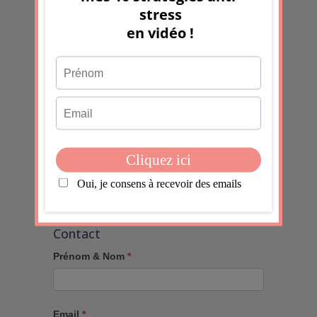
J'accepte
En soumettant ce formulaire, j'accepte que les
informations saisies dans ce formulaire soient utilisées
pour permettre de me recontacter, pour m’envoyer la
newsletter, dans le cadre de la relation commerciale
qui découle de cette demande.
Valider
Contact
Prénom & Nom
*
Email
*