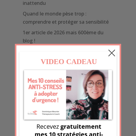
inattendu
Quand le monde pèse trop :
comprendre et protéger sa sensibilité
1er article de 2026 mais 600ème du
blog !
Des fêtes à notre rythme : s’écouter, se
respecter, ralentir
Recevoir la chronique Boostante
Prénom
Email
*