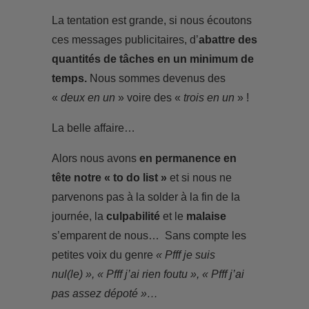
La tentation est grande, si nous écoutons
ces messages publicitaires, d’
abattre des
quantités de tâches en un minimum de
temps.
Nous sommes devenus des
«
deux en un
» voire des «
trois en un
» !
La belle affaire…
Alors nous avons
en permanence en
tête notre « to do list »
et si nous ne
parvenons pas à la solder à la fin de la
journée, la
culpabilité
et le
malaise
s’emparent de nous… Sans compte les
petites voix du genre
« Pfff je suis
nul(le) », « Pfff j’ai rien foutu », « Pfff j’ai
pas assez dépoté »…