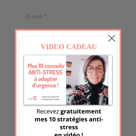
Soumettre le
commentaire
Ce site utilise Akismet pour réduire les
indésirables.
En savoir plus sur la façon
dont les données de vos
commentaires sont traitées
.