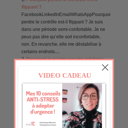
flippant ?
FacebookLinkedInEmailWhatsAppPourquoi
perdre le contrôle est-il flippant ? Je suis
dans une période semi-confortable. Je ne
peux pas dire qu’elle soit inconfortable,
non. En revanche, elle me déstabilise à
certains endroits....
Pourquoi je n’aime pas les relations
fusionnelles
FacebookLinkedInEmailWhatsAppPourquoi
je n’aime pas les relations fusionnelles Je
me souviens de quelques-unes de mes
copines de collège puis de lycée. Je me
souviens de cette relation si particulière
que nous...
Et si tout n’était pas sous contrôle ?
FacebookLinkedInEmailWhatsAppEt si