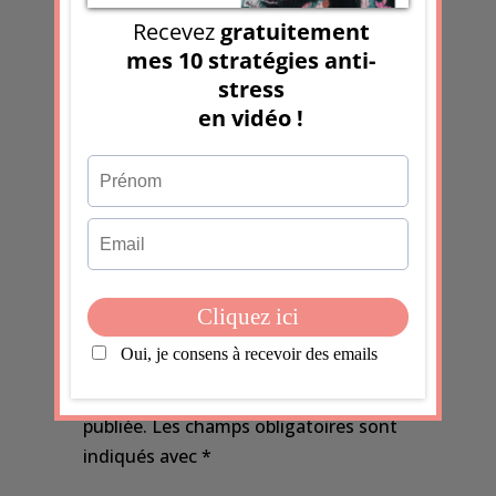
tout n’était pas sous contrôle ? Je ne veux
pas vous affoler avec ce titre ! D’ailleurs
mon propos ne concerne pas le COVID-
19. Que l’on soit bien...
0 commentaires
Soumettre un commentaire
Votre adresse e-mail ne sera pas
publiée.
Les champs obligatoires sont
indiqués avec
*