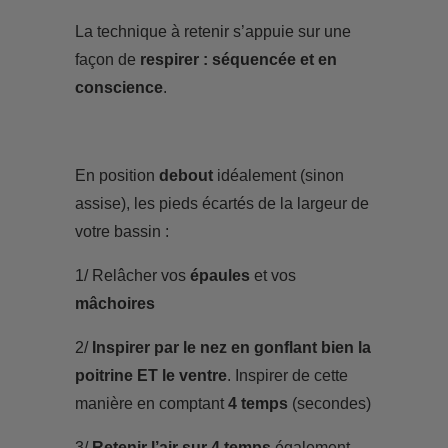
La technique à retenir s’appuie sur une
façon de
respirer : séquencée et en
conscience
.
En position
debout
idéalement (sinon
assise), les pieds écartés de la largeur de
votre bassin :
1/ Relâcher vos
épaules
et vos
mâchoires
2/
Inspirer par le nez en gonflant bien la
poitrine ET le ventre
. Inspirer de cette
manière en comptant
4 temps
(secondes)
3/
Retenir l’air sur 4 temps
également