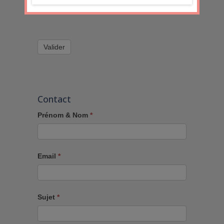
qui découle de cette demande.
Valider
Contact
Prénom & Nom
*
Email
*
Sujet
*