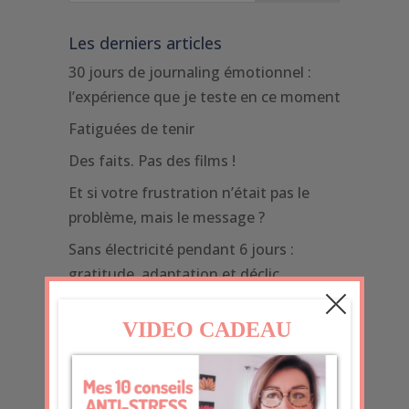
Les derniers articles
30 jours de journaling émotionnel :
l’expérience que je teste en ce moment
Fatiguées de tenir
Des faits. Pas des films !
Et si votre frustration n’était pas le
problème, mais le message ?
Sans électricité pendant 6 jours :
gratitude, adaptation et déclic
inattendu
Quand le monde pèse trop :
comprendre et protéger sa sensibilité
1er article de 2026 mais 600ème du