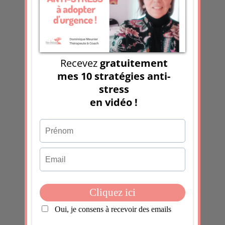
blog !
Des fêtes à notre rythme : s’écouter, se
respecter, ralentir
Recevoir la chronique Boostante
Prénom
Email
*
J'accepte
En soumettant ce formulaire, j'accepte que les
informations saisies dans ce formulaire soient utilisées
pour permettre de me recontacter, pour m’envoyer la
newsletter, dans le cadre de la relation commerciale