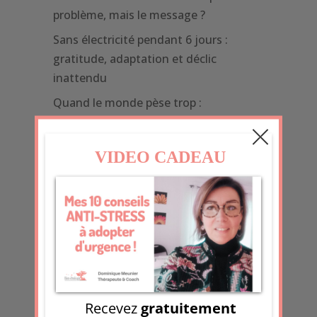
problème, mais le message ?
Sans électricité pendant 6 jours :
gratitude, adaptation et déclic
inattendu
Quand le monde pèse trop :
comprendre et protéger sa sensibilité
1er article de 2026 mais 600ème du
blog !
Recevoir la chronique Boostante
Prénom
Email
*