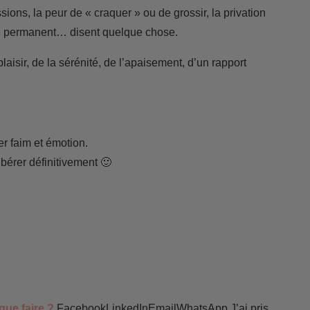
sions, la peur de « craquer » ou de grossir, la privation
trôle permanent… disent quelque chose.
plaisir, de la sérénité, de l’apaisement, d’un rapport
er faim et émotion.
bérer définitivement 🙂
que faire ?
FacebookLinkedInEmailWhatsApp J’ai pris