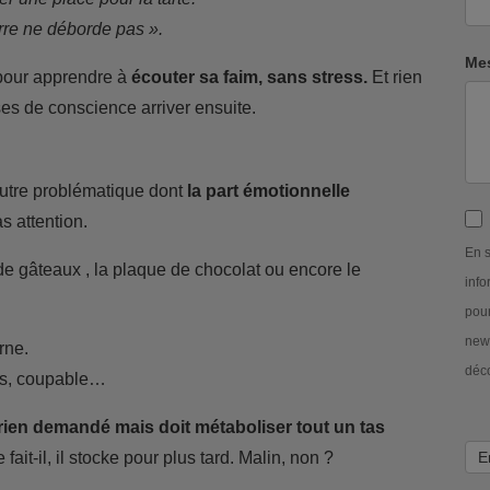
erre ne déborde pas ».
Me
 pour apprendre à
écouter sa faim, sans stress.
Et rien
ises de conscience arriver ensuite.
autre problématique dont
la part émotionnelle
s attention.
En s
de gâteaux , la plaque de chocolat ou encore le
info
pour
news
rne.
déc
nus, coupable…
a rien demandé mais doit métaboliser tout un tas
e fait-il, il stocke pour plus tard. Malin, non ?
E