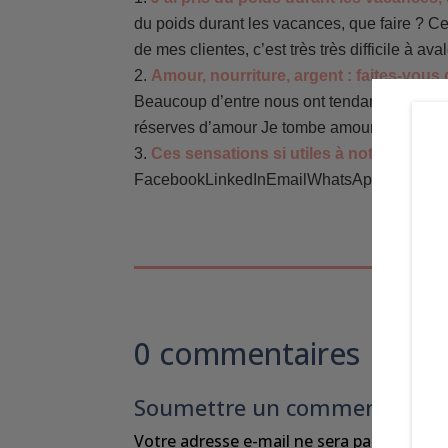
du poids durant les vacances, que faire ? Ce
de mes clientes, c’est très très difficile à avale
Amour, nourriture, argent : faites-vous
Beaucoup d’entre nous ont tendance à jouer l
réserves d’amour Je tombe amoureuse/x de to
Ces sensations si utiles à notre équili
FacebookLinkedInEmailWhatsApp...
0 commentaires
Soumettre un commentaire
Votre adresse e-mail ne sera pas publiée.