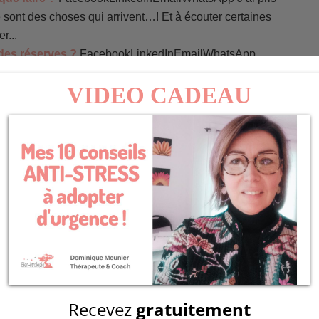
 sont des choses qui arrivent…! Et à écouter certaines
r...
 des réserves ?
FacebookLinkedInEmailWhatsApp
es écureuils ! A savoir : à faire des réserves. Des
ut ce qui passe plutôt...
bre…
FacebookLinkedInEmailWhatsApp
Les champs obligatoires sont indiqués avec
*