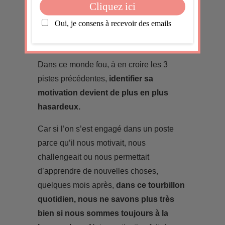
Piste 4 : notre motivation est malmenée
Dans ce monde fou, à en croire les 3
pistes précédentes,
identifier sa
motivation devient de plus en plus
hasardeux.
Car si l’on s’est engagé dans un poste
parce qu’il nous motivait, nous
challengeait ou nous permettait
d’apprendre de nouvelles choses,
quelques mois après,
dans ce tourbillon
quotidien, nous ne savons plus très
bien si nous sommes toujours à la