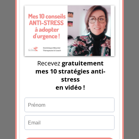
souvent),
ce ne sont pas les robots qui
sont à notre service, c’est nous qui
sommes esclaves des robots
: les
boites mail, les smartphones, les réseaux
sociaux, les applis de performance, etc.
Cela ne s’arrête jamais.
Ça bipe de tous
les côtés !
Nous n’avons pas encore compris que
nous restons des humains, même armés
jusqu’aux dents. Nous n’avons pas
encore intégré que
les robots ne
connaissent pas la fatigue, le stress, le
sommeil non réparateur, les angoisses,
les peurs, les doutes, le risque de burn-
out, la vie de famille, etc.
Et cela nous
piège considérablement.