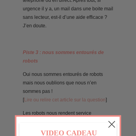
téléphone ou en direct. Après tout, si
urgence il y a, un mail dans une boite mail
sans lecteur, est-il d’une aide efficace ?
J’en doute.
Piste 3 : nous sommes entourés de
robots
Oui nous sommes entourés de robots
mais nous oublions que nous n’en
sommes pas !
[
Lire ou relire cet article sur la question
]
Les robots nous rendent service
(idéalement) et nous font gagner du
temps. Sauf qu’aujourd’hui (et je le dis