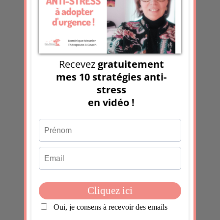
comprendre et protéger sa sensibilité
1er article de 2026 mais 600ème du
blog !
Recevoir la chronique Boostante
Prénom
Email
*
J'accepte
En soumettant ce formulaire, j'accepte que les
informations saisies dans ce formulaire soient utilisées
pour permettre de me recontacter, pour m’envoyer la
newsletter, dans le cadre de la relation commerciale