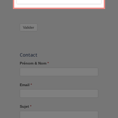
qui découle de cette demande.
Valider
Contact
Prénom & Nom
*
Email
*
Sujet
*