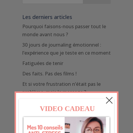
Les derniers articles
Pourquoi faisons-nous passer tout le
monde avant nous ?
30 jours de journaling émotionnel :
l’expérience que je teste en ce moment
Fatiguées de tenir
Des faits. Pas des films !
Et si votre frustration n’était pas le
problème, mais le message ?
Sans électricité pendant 6 jours :
gratitude, adaptation et déclic
inattendu
Quand le monde pèse trop :