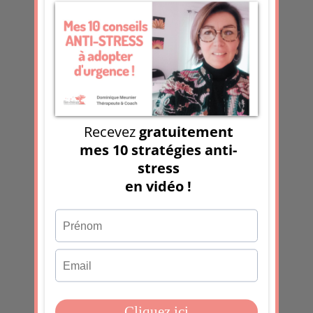
dont les données de vos
commentaires sont traitées
.
Les derniers articles
30 jours de journaling émotionnel :
l’expérience que je teste en ce moment
Fatiguées de tenir
Des faits. Pas des films !
Et si votre frustration n’était pas le
problème, mais le message ?
Sans électricité pendant 6 jours :
gratitude, adaptation et déclic