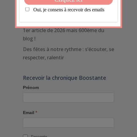
inattendu
Quand le monde pèse trop :
comprendre et protéger sa sensibilité
1er article de 2026 mais 600ème du
blog !
Des fêtes à notre rythme : s’écouter, se
respecter, ralentir
Recevoir la chronique Boostante
Prénom
Email
*
J'accepte