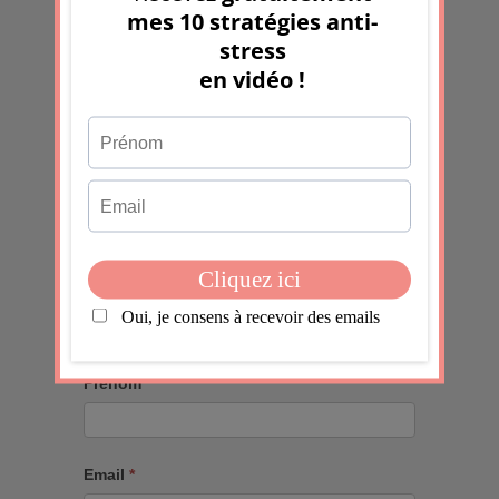
Et si votre frustration n’était pas le
problème, mais le message ?
Sans électricité pendant 6 jours :
gratitude, adaptation et déclic
inattendu
Quand le monde pèse trop :
comprendre et protéger sa sensibilité
1er article de 2026 mais 600ème du
blog !
Recevoir la chronique Boostante
Prénom
Email
*