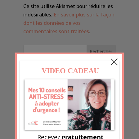
Ce site utilise Akismet pour réduire les
indésirables.
En savoir plus sur la façon
dont les données de vos
commentaires sont traitées
.
Les derniers articles
Pourquoi faisons-nous passer tout le
monde avant nous ?
30 jours de journaling émotionnel :
l’expérience que je teste en ce moment
Fatiguées de tenir
Des faits. Pas des films !