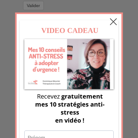
Valider
Contact
Prénom & Nom
*
Email
*
Sujet
*
Message
*