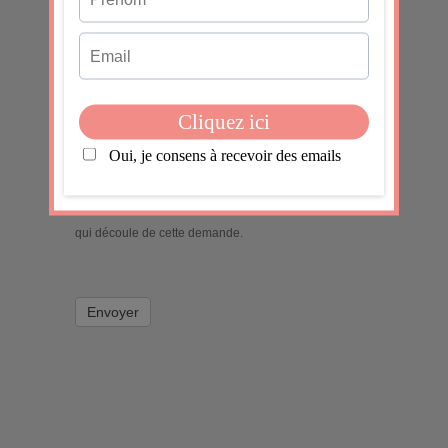
J'accepte
En soumettant ce formulaire, j'accepte que les
informations saisies dans ce formulaire soient utilisées
pour permettre de me recontacter, pour m’envoyer la
newsletter, dans le cadre de la relation commerciale
qui découle de cette demande.
Envoyer