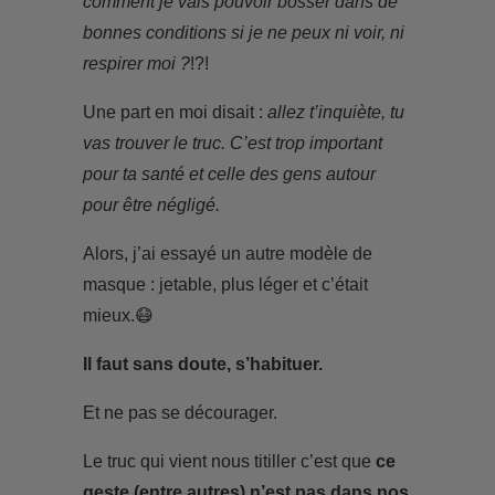
comment je vais pouvoir bosser dans de
bonnes conditions si je ne peux ni voir, ni
respirer moi ?
!?!
Une part en moi disait :
allez t’inquiète, tu
vas trouver le truc. C’est trop important
pour ta santé et celle des gens autour
pour être négligé.
Alors, j’ai essayé un autre modèle de
masque : jetable, plus léger et c’était
mieux.😷
Il faut sans doute, s’habituer.
Et ne pas se décourager.
Le truc qui vient nous titiller c’est que
ce
geste (entre autres) n’est pas dans nos