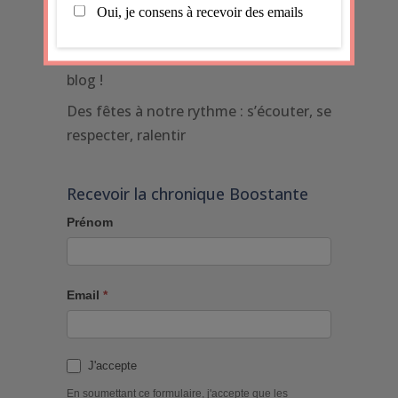
Quand le monde pèse trop :
comprendre et protéger sa sensibilité
1er article de 2026 mais 600ème du
blog !
Des fêtes à notre rythme : s’écouter, se
respecter, ralentir
Recevoir la chronique Boostante
Prénom
Email
*
J'accepte
En soumettant ce formulaire, j'accepte que les