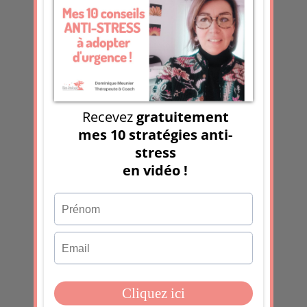
commentaires sont traitées
.
Les derniers articles
30 jours de journaling émotionnel :
l’expérience que je teste en ce moment
Fatiguées de tenir
Des faits. Pas des films !
Et si votre frustration n’était pas le
problème, mais le message ?
Sans électricité pendant 6 jours :
gratitude, adaptation et déclic
inattendu