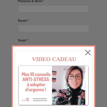
Prénom & Nom
*
Email
*
Sujet
*
Message
*
J'accepte
En soumettant ce formulaire, j'accepte que les