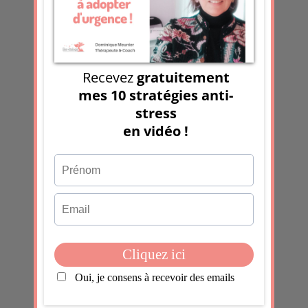
me suis dit Tiens ça...
Faut-il « prendre sur soi »?
FacebookLinkedInEmailWhatsApp
FacebookLinkedInEmailWhatsApp...
Faut-il attendre d’aller mal pour
prendre soin de soi ?
FacebookLinkedInEmailWhatsApp Si la
question de ne se pose pas quand nous
nous pétons le bras, elle se pose quand
nous avons des bleus à l’âme. Ou des
états psychiques douloureux....
0 commentaires