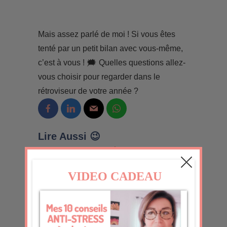
Mais assez parlé de moi ! Si vous êtes
tenté par un petit bilan avec vous-même,
c’est à vous ! 🗯️ Quelles questions allez-
vous choisir pour regarder dans le
rétroviseur de votre année ?
Lire Aussi 😉
Bilan et bonnes résolutions sont
dans un bateau…
FacebookLinkedInEmailWhatsApp Bilan
et bonnes résolutions sont dans un
bateau… Alors ces fêtes ? Ça se passe
bien ? J’ai pensé à un truc et du coup je