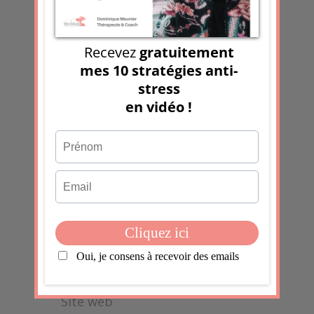
Votre adresse e-mail ne sera pas
publiée.
Les champs obligatoires sont
indiqués avec
*