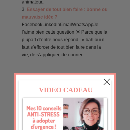
animateur...
Essayer de tout bien faire : bonne ou
mauvaise idée ?
FacebookLinkedInEmailWhatsAppJe
l’aime bien cette question 🤔 Parce que la
plupart d’entre nous répond : « bah oui il
faut s’efforcer de tout bien faire dans la
vie, de s’appliquer, de donner...
0 commentaires
Soumettre un commentaire