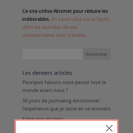
Ce site utilise Akismet pour réduire les
indésirables.
En savoir plus sur la façon
dont les données de vos
commentaires sont traitées
.
Les derniers articles
Pourquoi faisons-nous passer tout le
monde avant nous ?
30 jours de journaling émotionnel :
l’expérience que je teste en ce moment
Fatiguées de tenir
Des faits. Pas des films !