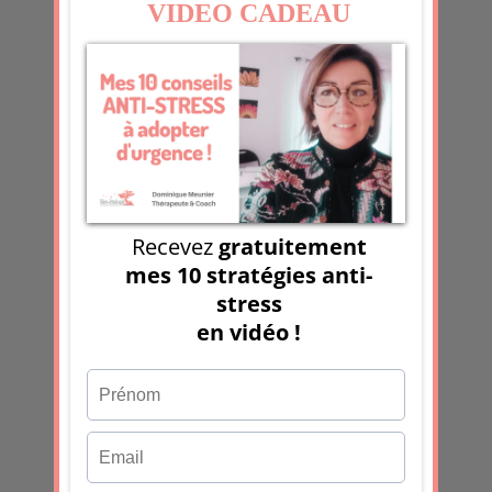
Et si votre frustration n’était pas le
problème, mais le message ?
Sans électricité pendant 6 jours :
gratitude, adaptation et déclic
inattendu
Quand le monde pèse trop :
comprendre et protéger sa sensibilité
1er article de 2026 mais 600ème du
blog !
Recevoir la chronique Boostante
Prénom
Email
*