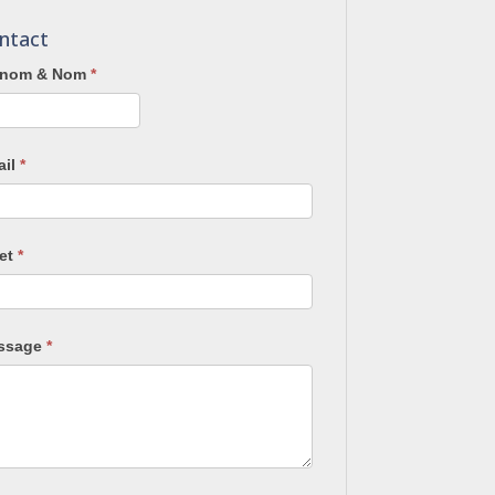
ntact
énom & Nom
*
ail
*
jet
*
ssage
*