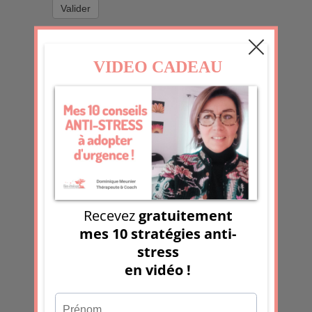
Valider
Contact
Prénom & Nom
*
Email
*
Sujet
*
Message
*