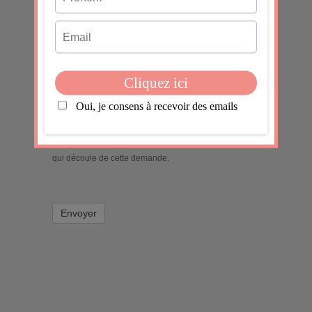
J'accepte
En soumettant ce formulaire, j'accepte que les
informations saisies dans ce formulaire soient utilisées
pour permettre de me recontacter, pour m’envoyer la
newsletter, dans le cadre de la relation commerciale
qui découle de cette demande.
Envoyer