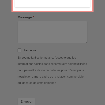
Message
*
J'accepte
En soumettant ce formulaire, j'accepte que les
informations saisies dans ce formulaire soient utilisées
pour permettre de me recontacter, pour m’envoyer la
newsletter, dans le cadre de la relation commerciale
qui découle de cette demande.
Envoyer