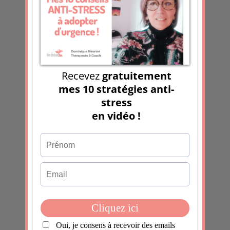
pour permettre de me recontacter, pour m’envoyer la
newsletter, dans le cadre de la relation commerciale
qui découle de cette demande.
Valider
Contact
Prénom & Nom
*
Email
*
Sujet
*