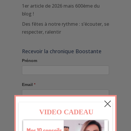
1er article de 2026 mais 600ème du
blog !
Des fêtes à notre rythme : s’écouter, se
respecter, ralentir
Recevoir la chronique Boostante
Prénom
Email
*
J'accepte
En soumettant ce formulaire, j'accepte que les
informations saisies dans ce formulaire soient utilisées